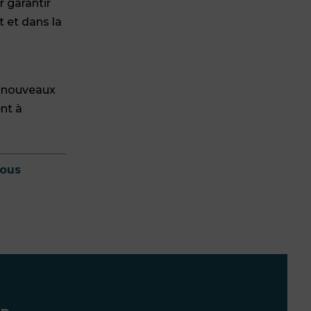
r garantir
t et dans la
e nouveaux
ent à
ous