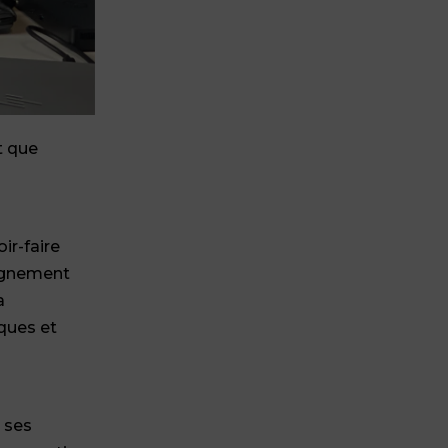
t que
ir-faire
pagnement
a
ques et
à ses