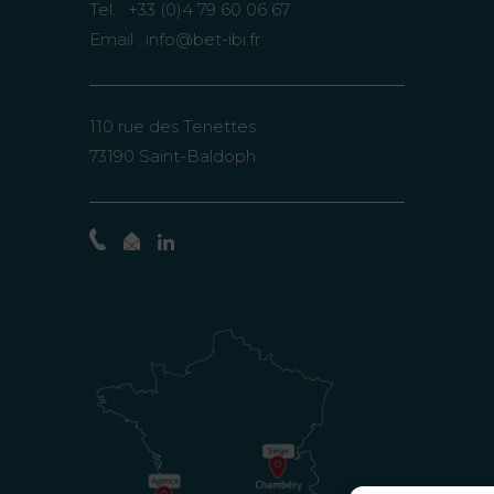
Tel. :
+33 (0)4 79 60 06 67
Email :
info@bet-ibi.fr
110 rue des Tenettes
73190 Saint-Baldoph