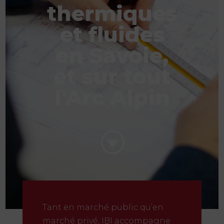
thermiques
et fluides
en Savoie,
et sur tout
l'Arc Alpin
G
Tant en marché public qu’en
marché privé, IBI accompagne