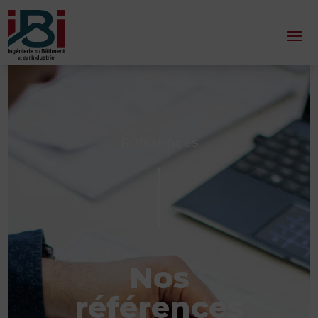
Références
Nos
références