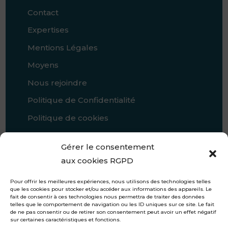
Contact
Expertises
Mentions Légales
Moyens
Nous rejoindre
Politique de Confidentialité
Politique de cookies
Présentation
Gérer le consentement
Références
aux cookies RGPD
Pour offrir les meilleures expériences, nous utilisons des technologies telles
que les cookies pour stocker et/ou accéder aux informations des appareils. Le
fait de consentir à ces technologies nous permettra de traiter des données
telles que le comportement de navigation ou les ID uniques sur ce site. Le fait
de ne pas consentir ou de retirer son consentement peut avoir un effet négatif
sur certaines caractéristiques et fonctions.