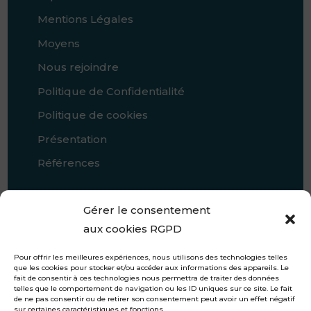
Mentions Légales
Moyens
Nous rejoindre
Politique de Confidentialité
Politique de cookies
Présentation
Références
Gérer le consentement
aux cookies RGPD
Pour offrir les meilleures expériences, nous utilisons des technologies telles
que les cookies pour stocker et/ou accéder aux informations des appareils. Le
fait de consentir à ces technologies nous permettra de traiter des données
telles que le comportement de navigation ou les ID uniques sur ce site. Le fait
de ne pas consentir ou de retirer son consentement peut avoir un effet négatif
sur certaines caractéristiques et fonctions.